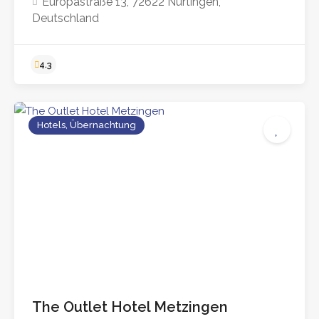
Europastraße 13, 72622 Nürtingen,
Deutschland
Hotels, Übernachtung
The Outlet Hotel Metzingen
4.4