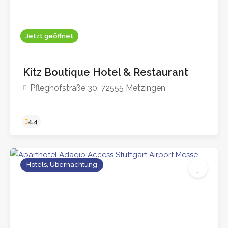
Jetzt geöffnet
Kitz Boutique Hotel & Restaurant
Pfleghofstraße 30, 72555 Metzingen
Hotels, Übernachtung
4.4