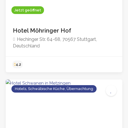
Jetzt geöffnet
Ab 115,00
4.2
Hotel Möhringer Hof
Hechinger Str. 64-68, 70567 Stuttgart,
Deutschland
Hotels, Schwäbische Küche, Übernachtung