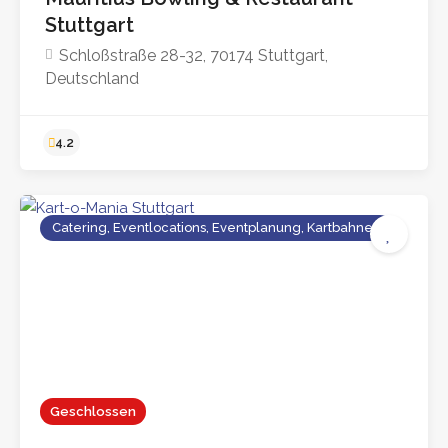
Stuttgart
Schloßstraße 28-32, 70174 Stuttgart,
Deutschland
Catering, Eventlocations, Eventplanung, Kartbahnen
4.2
Geschlossen