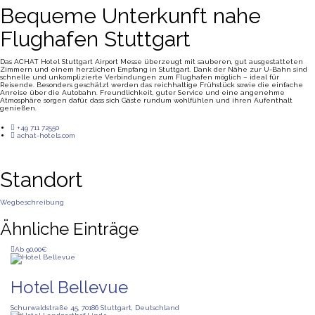
Bequeme Unterkunft nahe
Flughafen Stuttgart
Das ACHAT Hotel Stuttgart Airport Messe überzeugt mit sauberen, gut ausgestatteten
Zimmern und einem herzlichen Empfang in Stuttgart. Dank der Nähe zur U-Bahn sind
schnelle und unkomplizierte Verbindungen zum Flughafen möglich – ideal für
Reisende. Besonders geschätzt werden das reichhaltige Frühstück sowie die einfache
Anreise über die Autobahn. Freundlichkeit, guter Service und eine angenehme
Atmosphäre sorgen dafür, dass sich Gäste rundum wohlfühlen und ihren Aufenthalt
genießen.
+49 711 72550
achat-hotels.com
Standort
Wegbeschreibung
Ähnliche Einträge
Ab 90,00€
Hotel Bellevue
Schurwaldstraße 45, 70186 Stuttgart, Deutschland