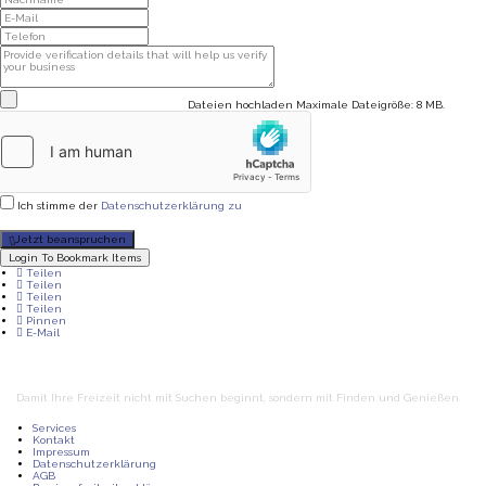
Dateien hochladen
Maximale Dateigröße: 8 MB.
Ich stimme der
Datenschutzerklärung zu
Jetzt beanspruchen
Login To Bookmark Items
Teilen
Teilen
Teilen
Teilen
Pinnen
E-Mail
Damit Ihre Freizeit nicht mit Suchen beginnt, sondern mit Finden und Genießen.
Services
Kontakt
Impressum
Datenschutzerklärung
AGB