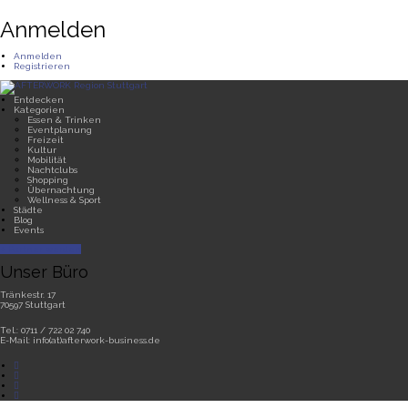
Anmelden
Anmelden
Registrieren
Entdecken
Kategorien
Essen & Trinken
Eventplanung
Freizeit
Kultur
Mobilität
Nachtclubs
Shopping
Übernachtung
Wellness & Sport
Städte
Blog
Events
Partner werden
Unser Büro
Tränkestr. 17
70597 Stuttgart
Tel.: 0711 / 722 02 740
E-Mail: info(at)afterwork-business.de