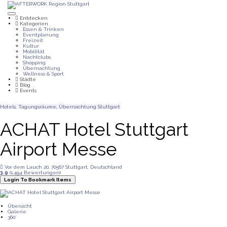
Entdecken
Kategorien
Essen & Trinken
Eventplanung
Freizeit
Kultur
Mobilität
Nachtclubs
Shopping
Übernachtung
Wellness & Sport
Städte
Blog
Events
Hotels
,
Tagungsräume
,
Übernachtung
Stuttgart
ACHAT Hotel Stuttgart
Airport Messe
Vor dem Lauch 20, 70567 Stuttgart, Deutschland
3.9
(1.494 Bewertungen)
Login To Bookmark Items
Übersicht
Galerie
360°