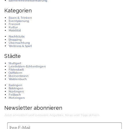
Barrierefreiheitserklärung
Kategorien
Essen & Trinken
Eventplanung
Freizeit
Kultur
Mobilität
Nachtclubs
Shopping
Übernachtung
Wellness & Sport
Städte
Stuttgart
Leinfelden-Echterdingen
Filderstadt
Ostfildern
Steinenbronn
Waldenbuch
Esslingen
Böblingen
Nürtingen
Fellbach
Metzingen
Newsletter abonnieren
Jetzt anmelden und exklusive Angebote, News und Tipps sichern.