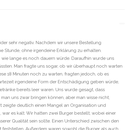
ider sehr negativ. Nachdem wir unsere Bestellung
e Stunde, ohne irgendeine Erklärung zu erhalten.
n, wie lange es noch dauern würde. Daraufhin wurde uns
üssten. Man fragte uns sogar, ob wir überhaupt noch warten
 diese 18 Minuten noch zu warten, fragten jedoch, ob es
rtezeit irgendeine Form der Entschädigung geben würde,
etränke bereits leer waren. Uns wurde gesagt, dass
 man uns zwar bringen können, aber man wisse nicht,
t zeigte deutlich einen Mangel an Organisation und
, war es kalt. Wir hatten zwei Burger bestellt, wobei einer
sserer Qualität sein sollte. Einen Unterschied zwischen den
t feststellen. Außerdem waren sowohl die Burger als auch