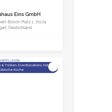
uhaus Eins GmbH
ert-Bosch-Platz 1, 70174
gart, Deutschland
 & Trinken, Eventlocations, Hotels,
äbische Küche
4.5