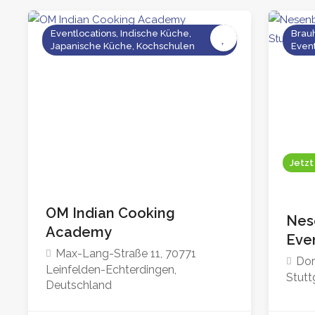
Eventlocations, Indische Küche,
Brauh
Japanische Küche, Kochschulen
Event
Jetzt
OM Indian Cooking
Nes
Academy
Even
Max-Lang-Straße 11, 70771
Dor
Leinfelden-Echterdingen,
Stutt
Deutschland