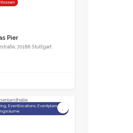
hlossen
4.6
as Pier
rstraße, 70188 Stuttgart
ing, Eventlocations, Eventplanung,
ngsräume