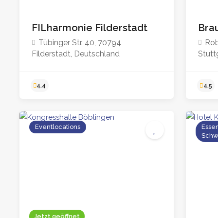
FILharmonie Filderstadt
Bra
Tübinger Str. 40, 70794
Rob
Filderstadt, Deutschland
Stutt
Eventlocations
Essen
Schw
4.4
Jetzt geöffnet