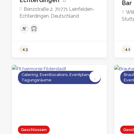
Bar 
Benzstraße 2, 70771 Leinfelden-
Wil
Echterdingen, Deutschland
Stutt
Catering, Eventlocations, Eventplanung,
Brauh
Tagungsräume
Event
4.3
Geschlossen
Gesc