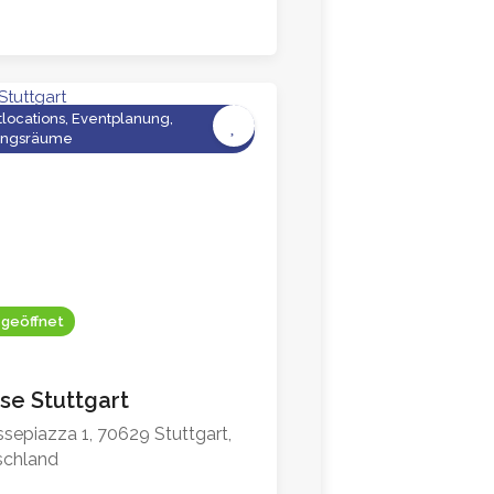
locations, Eventplanung,
4.6
ngsräume
 geöffnet
se Stuttgart
sepiazza 1, 70629 Stuttgart,
schland