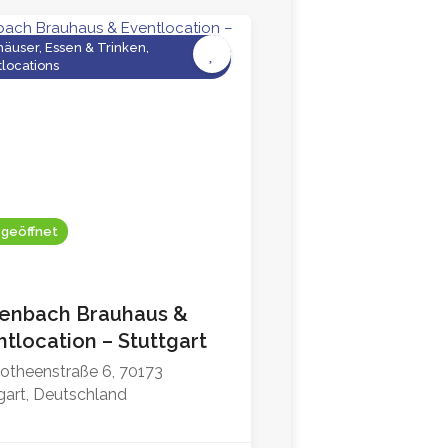
äuser, Essen & Trinken,
locations
 geöffnet
enbach Brauhaus &
tlocation – Stuttgart
otheenstraße 6, 70173
gart, Deutschland