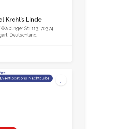
l Krehl’s Linde
 Waiblinger Str. 113, 70374
gart, Deutschland
 Eventlocations, Nachtclubs