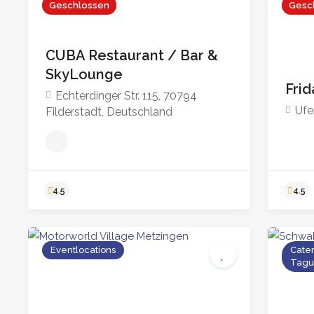
Geschlossen
Gesc
4.2
CUBA Restaurant / Bar &
SkyLounge
Frid
Echterdinger Str. 115, 70794
Ufe
Filderstadt, Deutschland
Eventlocations
Cater
Tagu