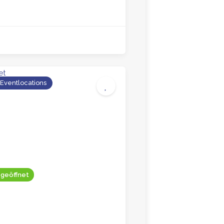
 Eventlocations
4.4
 geöffnet