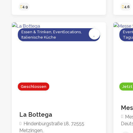
Essen & Trinken, Eventlocations,
Event
4.9
Italienische Küche
Tagu
Geschlossen
Jetzt
Mes
La Bottega
Mes
Deut
Hindenburgstraße 18, 72555
Metzingen,