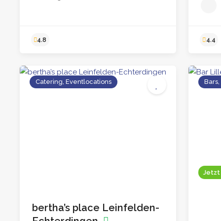
Catering, Eventlocations
Bars,
4.8
Jetzt
bertha’s place Leinfelden-
Echterdingen