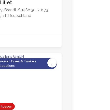
Lillet
ly-Brandt-Straße 30, 70173
gart, Deutschland
äuser, Essen & Trinken,
locations
4.1
hlossen