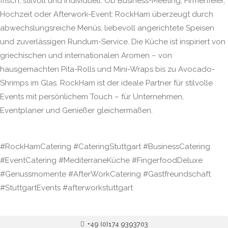
frisch, stilvoll und individuell. Ob Business-Meeting, Firmenfeier,
Hochzeit oder Afterwork-Event: RockHam überzeugt durch
abwechslungsreiche Menüs, liebevoll angerichtete Speisen
und zuverlässigen Rundum-Service. Die Küche ist inspiriert von
griechischen und internationalen Aromen – von
hausgemachten Pita-Rolls und Mini-Wraps bis zu Avocado-
Shrimps im Glas. RockHam ist der ideale Partner für stilvolle
Events mit persönlichem Touch – für Unternehmen,
Eventplaner und Genießer gleichermaßen.
#RockHamCatering #CateringStuttgart #BusinessCatering
#EventCatering #MediterraneKüche #FingerfoodDeluxe
#Genussmomente #AfterWorkCatering #Gastfreundschaft
#StuttgartEvents #afterworkstuttgart
+49 (0)174 9393703