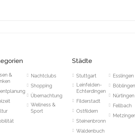
egorien
Städte
sen &
Nachtclubs
Stuttgart
Esslingen
inken
Leinfelden-
Shopping
Böblinge
entplanung
Echterdingen
Übernachtung
Nürtingen
eizeit
Filderstadt
Wellness &
Fellbach
ltur
Sport
Ostfildern
Metzinge
bilität
Steinenbronn
Waldenbuch