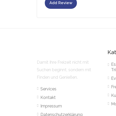
Add Review
Kat
Damit Ihre Freizeit nicht mit
Es
Suchen beginnt, sondern mit
Tr
Finden und Genießen.
Ev
Fr
Services
Ku
Kontakt
Mo
Impressum
Datenschutzerklärung