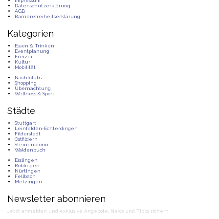
Impressum
Datenschutzerklärung
AGB
Barrierefreiheitserklärung
Kategorien
Essen & Trinken
Eventplanung
Freizeit
Kultur
Mobilität
Nachtclubs
Shopping
Übernachtung
Wellness & Sport
Städte
Stuttgart
Leinfelden-Echterdingen
Filderstadt
Ostfildern
Steinenbronn
Waldenbuch
Esslingen
Böblingen
Nürtingen
Fellbach
Metzingen
Newsletter abonnieren
Jetzt anmelden und exklusive Angebote, News und Tipps sichern.