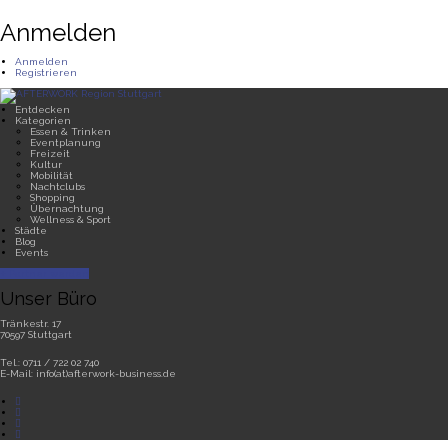
Anmelden
Anmelden
Registrieren
Entdecken
Kategorien
Essen & Trinken
Eventplanung
Freizeit
Kultur
Mobilität
Nachtclubs
Shopping
Übernachtung
Wellness & Sport
Städte
Blog
Events
Partner werden
Unser Büro
Tränkestr. 17
70597 Stuttgart
Tel.: 0711 / 722 02 740
E-Mail: info(at)afterwork-business.de