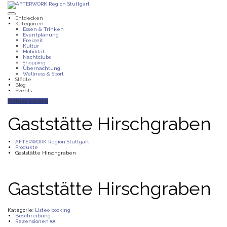
Entdecken
Kategorien
Essen & Trinken
Eventplanung
Freizeit
Kultur
Mobilität
Nachtclubs
Shopping
Übernachtung
Wellness & Sport
Städte
Blog
Events
Partner werden
Gaststätte Hirschgraben
AFTERWORK Region Stuttgart
Produkte
Gaststätte Hirschgraben
Gaststätte Hirschgraben
Kategorie:
Listeo booking
Beschreibung
Rezensionen (0)