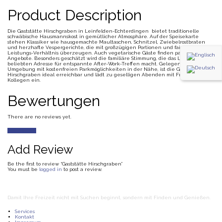
Product Description
Die Gaststätte Hirschgraben in Leinfelden-Echterdingen bietet traditionelle
schwäbische Hausmannskost in gemütlicher Atmosphäre. Auf der Speisekarte
stehen Klassiker wie hausgemachte Maultaschen, Schnitzel, Zwiebelrostbraten
und herzhafte Vespergerichte, die mit großzügigen Portionen und fairem Preis-
Leistungs-Verhältnis überzeugen. Auch vegetarische Gäste finden passende
Angebote. Besonders geschätzt wird die familiäre Stimmung, die das Lokal zu einer
beliebten Adresse für entspannte After-Work-Treffen macht. Gelegen in ruhiger
Umgebung mit kostenfreien Parkmöglichkeiten in der Nähe, ist die Gaststätte
Hirschgraben ideal erreichbar und lädt zu geselligen Abenden mit Freunden oder
Kollegen ein.
Bewertungen
There are no reviews yet.
Add Review
Add Review
Be the first to review “Gaststätte Hirschgraben”
You must be
logged in
to post a review.
Damit Ihre Freizeit nicht mit Suchen beginnt, sondern mit Finden und Genießen.
Services
Kontakt