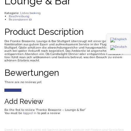
Lounge & Bar
Kategorie:
Listeo booking
Beschreibung
Rezensionen (0)
Product Description
Die Franke Brasserie, Lounge & Bar Stuttgart überzeugt mit einer gelungenen
Kombination aus gutem Essen und aufmerksamem Service in der Flughafenstraße
Stuttgart. Gäste schätzen die abwechslungsreiche und hausgemachte Küche, die
auch bei später Ankunft noch begeistert. Das Ambiente ist angenehm und lädt zu
entspannten Abenden ein. Ob Candlelight Dinner oder entspanntes Frühstück –
hier fühlt man sich willkommen und bestens betreut, was den Besuch zu einem
schönen Erlebnis macht.
Bewertungen
There are no reviews yet.
Add Review
Add Review
Be the first to review “Franke Brasserie – Lounge & Bar”
You must be
logged in
to post a review.
Damit Ihre Freizeit nicht mit Suchen beginnt, sondern mit Finden und Genießen.