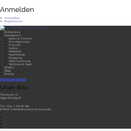
Anmelden
Anmelden
Registrieren
Entdecken
Kategorien
Essen & Trinken
Eventplanung
Freizeit
Kultur
Mobilität
Nachtclubs
Shopping
Übernachtung
Wellness & Sport
Städte
Blog
Events
Partner werden
Unser Büro
Tränkestr. 17
70597 Stuttgart
Tel.: 0711 / 722 02 740
E-Mail: info(at)afterwork-business.de