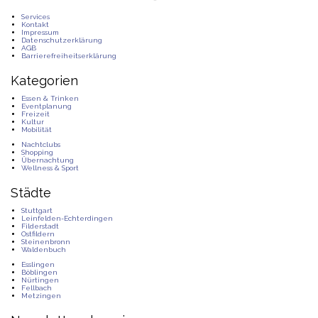
Services
Kontakt
Impressum
Datenschutzerklärung
AGB
Barrierefreiheitserklärung
Kategorien
Essen & Trinken
Eventplanung
Freizeit
Kultur
Mobilität
Nachtclubs
Shopping
Übernachtung
Wellness & Sport
Städte
Stuttgart
Leinfelden-Echterdingen
Filderstadt
Ostfildern
Steinenbronn
Waldenbuch
Esslingen
Böblingen
Nürtingen
Fellbach
Metzingen