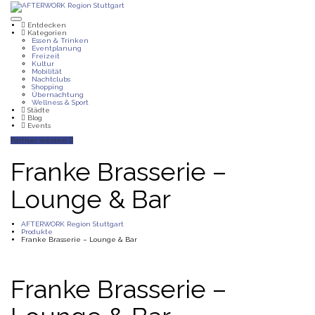
Entdecken
Kategorien
Essen & Trinken
Eventplanung
Freizeit
Kultur
Mobilität
Nachtclubs
Shopping
Übernachtung
Wellness & Sport
Städte
Blog
Events
Partner werden
Franke Brasserie –
Lounge & Bar
AFTERWORK Region Stuttgart
Produkte
Franke Brasserie – Lounge & Bar
Franke Brasserie –