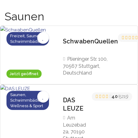
Saunen
Freizeit, Saunen,
SchwabenQuellen
Schwimmbäder
Plieninger Str. 100,
70567 Stuttgart,
Deutschland
Jetzt geöffnet
Saunen,
4.0
(5215)
DAS
Schwimmbäder,
Wellness & Sport
LEUZE
Am
Leuzebad
2a, 70190