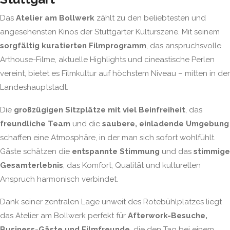
Das
Atelier am Bollwerk
zählt zu den beliebtesten und
angesehensten Kinos der Stuttgarter Kulturszene. Mit seinem
sorgfältig kuratierten Filmprogramm
, das anspruchsvolle
Arthouse-Filme, aktuelle Highlights und cineastische Perlen
vereint, bietet es Filmkultur auf höchstem Niveau – mitten in der
Landeshauptstadt.
Die
großzügigen Sitzplätze mit viel Beinfreiheit
, das
freundliche Team
und die
saubere, einladende Umgebung
schaffen eine Atmosphäre, in der man sich sofort wohlfühlt.
Gäste schätzen die
entspannte Stimmung
und das
stimmige
Gesamterlebnis
, das Komfort, Qualität und kulturellen
Anspruch harmonisch verbindet.
Dank seiner zentralen Lage unweit des Rotebühlplatzes liegt
das Atelier am Bollwerk perfekt für
Afterwork-Besuche,
Business-Gäste und Filmfreunde
, die den Tag bei einem