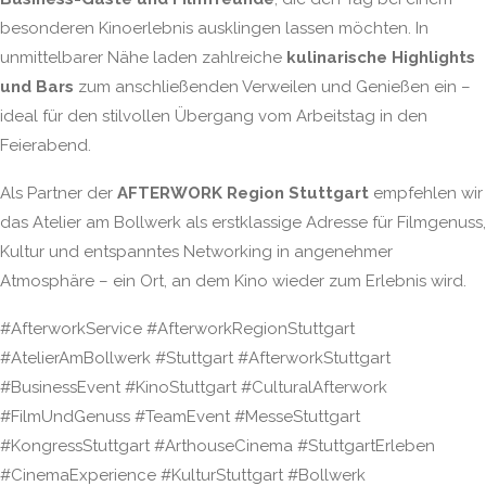
besonderen Kinoerlebnis ausklingen lassen möchten. In
unmittelbarer Nähe laden zahlreiche
kulinarische Highlights
und Bars
zum anschließenden Verweilen und Genießen ein –
ideal für den stilvollen Übergang vom Arbeitstag in den
Feierabend.
Als Partner der
AFTERWORK Region Stuttgart
empfehlen wir
das Atelier am Bollwerk als erstklassige Adresse für Filmgenuss,
Kultur und entspanntes Networking in angenehmer
Atmosphäre – ein Ort, an dem Kino wieder zum Erlebnis wird.
#AfterworkService #AfterworkRegionStuttgart
#AtelierAmBollwerk #Stuttgart #AfterworkStuttgart
#BusinessEvent #KinoStuttgart #CulturalAfterwork
#FilmUndGenuss #TeamEvent #MesseStuttgart
#KongressStuttgart #ArthouseCinema #StuttgartErleben
#CinemaExperience #KulturStuttgart #Bollwerk