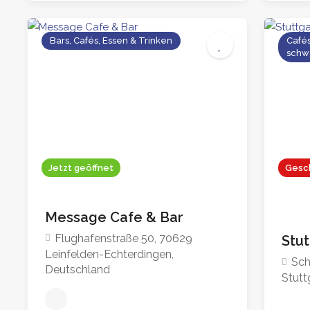
Bars, Cafés, Essen & Trinken
Cafés
4.2
schw
Jetzt geöffnet
Gesc
Message Cafe & Bar
Flughafenstraße 50, 70629
Stu
Leinfelden-Echterdingen,
Sch
Deutschland
Stutt