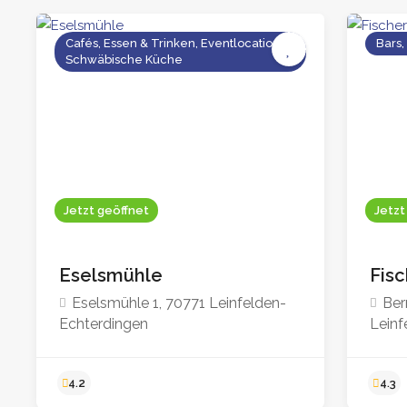
Cafés, Essen & Trinken, Eventlocations,
Bars,
Schwäbische Küche
Jetzt geöffnet
Jetzt
Eselsmühle
Fis
Eselsmühle 1, 70771 Leinfelden-
Ber
Echterdingen
Leinf