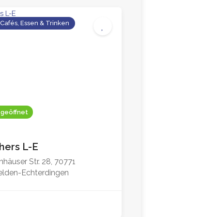
 Cafés, Essen & Trinken
 geöffnet
chers L-E
nhäuser Str. 28, 70771
elden-Echterdingen