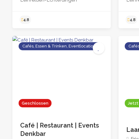
Cafés, Essen & Trinken, Eventlocations
Cafés
4.8
Geschlossen
Jetzt
Café | Restaurant | Events
Laa
Denkbar