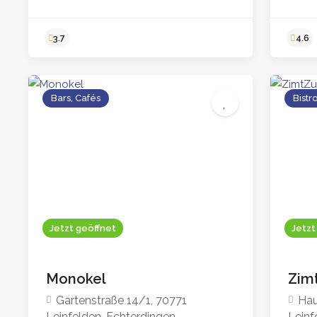
Bars, Cafés
Bistr
3.7
Jetzt geöffnet
Jetzt
Monokel
Zim
Gartenstraße 14/1, 70771
Hau
Leinfelden-Echterdingen
Leinf