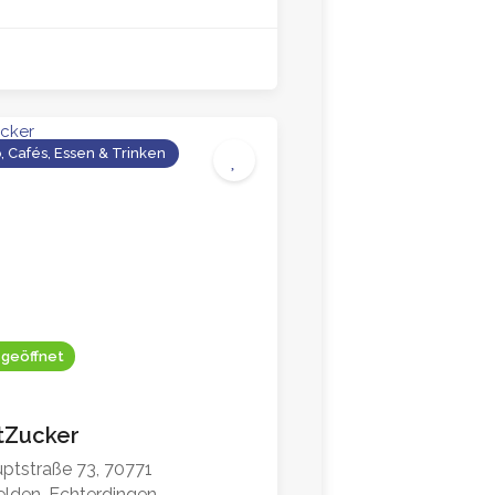
o, Cafés, Essen & Trinken
4.6
 geöffnet
tZucker
ptstraße 73, 70771
elden-Echterdingen