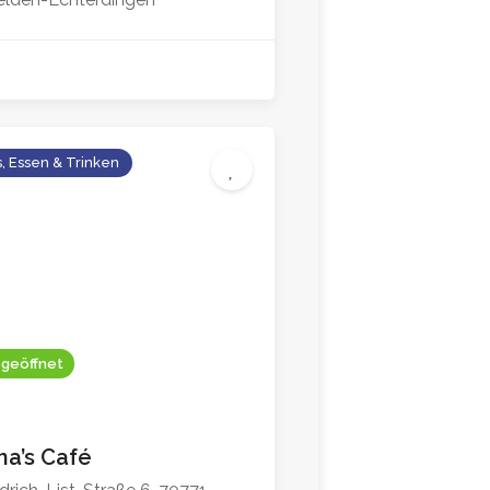
, Essen & Trinken
4.8
 geöffnet
na’s Café