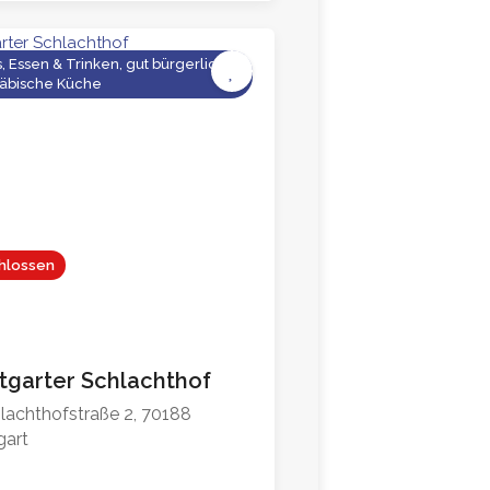
, Essen & Trinken, gut bürgerlich,
4.3
äbische Küche
hlossen
ttgarter Schlachthof
lachthofstraße 2, 70188
gart